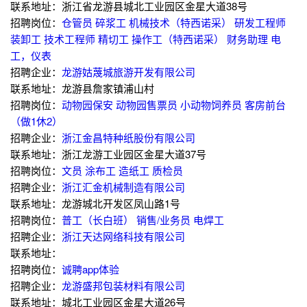
联系地址：浙江省龙游县城北工业园区金星大道38号
招聘岗位：
仓管员
碎浆工
机械技术（特西诺采）
研发工程师
装卸工
技术工程师
精切工
操作工（特西诺采）
财务助理
电
工，仪表
招聘企业：
龙游姑蔑城旅游开发有限公司
联系地址：龙游县詹家镇浦山村
招聘岗位：
动物园保安
动物园售票员
小动物饲养员
客房前台
（做1休2）
招聘企业：
浙江金昌特种纸股份有限公司
联系地址：浙江龙游工业园区金星大道37号
招聘岗位：
文员
涂布工
造纸工
质检员
招聘企业：
浙江汇金机械制造有限公司
联系地址：龙游城北开发区凤山路1号
招聘岗位：
普工（长白班）
销售/业务员
电焊工
招聘企业：
浙江天达网络科技有限公司
联系地址：
招聘岗位：
诚聘app体验
招聘企业：
龙游盛邦包装材料有限公司
联系地址：城北工业园区金星大道26号