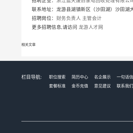
招聘企业：
浙江蓝天废旧家电回收处理有限公
联系地址：龙游县湖镇新区（沙田湖）沙田湖大
招聘岗位：
财务负责人
主管会计
更多招聘信息,请访问
龙游人才网
相关文章
栏目导航:
职位搜索
简历中心
名企展示
一句话
套餐标准
金币充值
意见建议
联系我