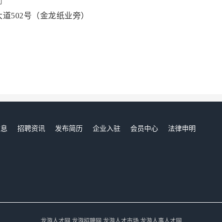
司
道502号（金龙纸业旁）
信息
招聘资讯
发布简历
企业入驻
会员中心
法律申明
们
龙游人才网,龙游招聘网,龙游人才市场,龙游人事人才网