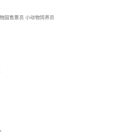
物园售票员
小动物饲养员
工