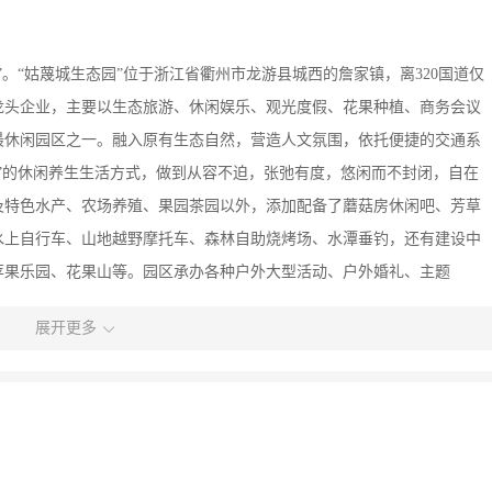
。“姑蔑城生态园”位于浙江省衢州市龙游县城西的詹家镇，离320国道仅
业龙头企业，主要以生态旅游、休闲娱乐、观光度假、花果种植、商务会议
最休闲园区之一。融入原有生态自然，营造人文氛围，依托便捷的交通系
”的休闲养生生活方式，做到从容不迫，张弛有度，悠闲而不封闭，自在
饮及特色水产、农场养殖、果园茶园以外，添加配备了蘑菇房休闲吧、芳草
水上自行车、山地越野摩托车、森林自助烧烤场、水潭垂钓，还有建设中
苹果乐园、花果山等。园区承办各种户外大型活动、户外婚礼、主题
外露营、青少年夏令营等。 我们始终致力于将姑蔑城生态园经营发展成集休
展开更多
商业养老地产四位一体的商业综合体，以实现生态效益、经济效益和社会