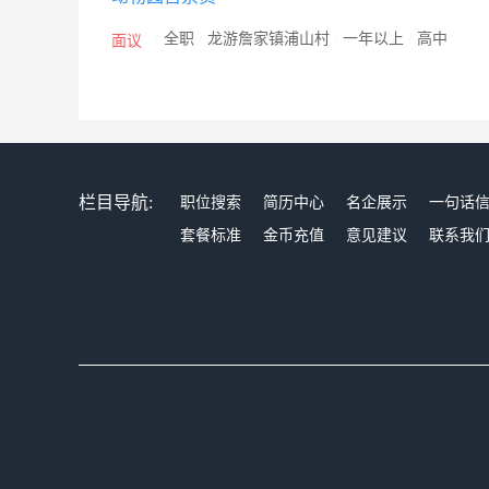
/
全职
/
龙游詹家镇浦山村
/
一年以上
/
高中
面议
栏目导航:
职位搜索
简历中心
名企展示
一句话
套餐标准
金币充值
意见建议
联系我