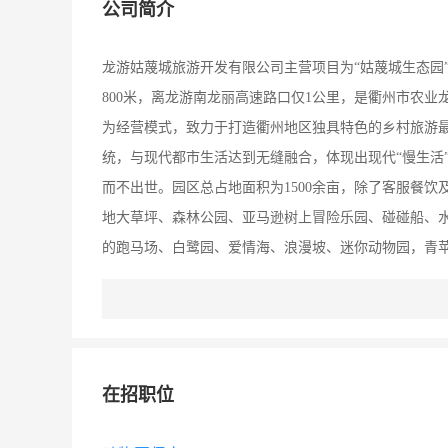
公司简介
龙游姑蔑城旅游开发有限公司主营项目为“姑蔑城生态园”
800米，离龙游南龙丽高速路口仅1公里，是衢州市农
为经营模式，致力于打造衢州地区独具特色的乡村旅游
统，与现代都市生活达到无缝融合，体现出现代“慢生活
而不出世。园区总占地面积为1500余亩，除了客服餐
地大草坪、森林公园、亚马逊树上冒险乐园、碰碰船、
的跑马场、白鹭园、爱情海、浪漫坡、迷你动物园，青
Party、生日聚会的私人定制，以及团体商务会议、户
闲旅游，农业种养殖、农产品销售，姑蔑城文化创意，
效益的双赢发展。
在招职位