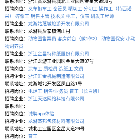
联系地址：浙江省龙游县城北工业园区金星大道38号
招聘岗位：
叉车抱车工
仓管员
精切工
分切工
操作工（特西诺
采）
碎浆工
销售主管
技术员
电工，仪表
研发工程师
招聘企业：
龙游姑蔑城旅游开发有限公司
联系地址：龙游县詹家镇浦山村
招聘岗位：
动物园售票员
客房前台（做1休2）
动物园保安
小动
物饲养员
招聘企业：
浙江金昌特种纸股份有限公司
联系地址：浙江龙游工业园区金星大道37号
招聘岗位：
涂布工
质检员
造纸工
文员
招聘企业：
浙江汇金机械制造有限公司
联系地址：龙游城北开发区凤山路1号
招聘岗位：
电焊工
销售/业务员
普工（长白班）
招聘企业：
浙江天达网络科技有限公司
联系地址：
招聘岗位：
诚聘app体验
招聘企业：
龙游盛邦包装材料有限公司
联系地址：城北工业园区金星大道26号
招聘岗位：
普工