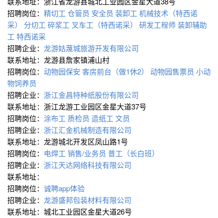
联系地址：浙江省龙游县城北工业园区金星大道38号
招聘岗位：
精切工
仓管员
安全员
装卸工
机械技术（特西诺
采）
分切工
碎浆工
叉车工（特西诺采）
研发工程师
装卸辅助
工 特西诺采
招聘企业：
龙游姑蔑城旅游开发有限公司
联系地址：龙游县詹家镇浦山村
招聘岗位：
动物园保安
客房前台（做1休2）
动物园售票员
小动
物饲养员
招聘企业：
浙江金昌特种纸股份有限公司
联系地址：浙江龙游工业园区金星大道37号
招聘岗位：
涂布工
质检员
造纸工
文员
招聘企业：
浙江汇金机械制造有限公司
联系地址：龙游城北开发区凤山路1号
招聘岗位：
电焊工
销售/业务员
普工（长白班）
招聘企业：
浙江天达网络科技有限公司
联系地址：
招聘岗位：
诚聘app体验
招聘企业：
龙游盛邦包装材料有限公司
联系地址：城北工业园区金星大道26号