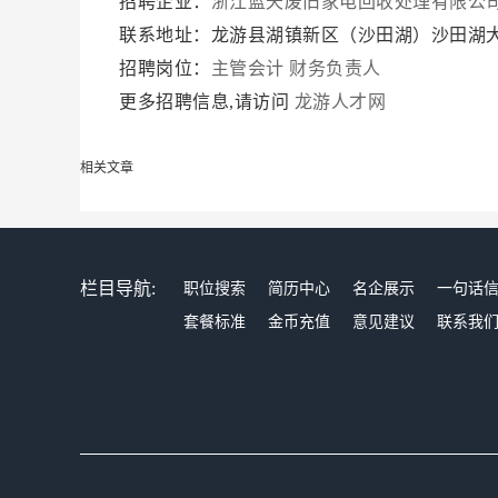
招聘企业：
浙江蓝天废旧家电回收处理有限公
联系地址：龙游县湖镇新区（沙田湖）沙田湖大
招聘岗位：
主管会计
财务负责人
更多招聘信息,请访问
龙游人才网
相关文章
栏目导航:
职位搜索
简历中心
名企展示
一句话
套餐标准
金币充值
意见建议
联系我