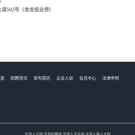
司
道502号（金龙纸业旁）
信息
招聘资讯
发布简历
企业入驻
会员中心
法律申明
们
龙游人才网,龙游招聘网,龙游人才市场,龙游人事人才网