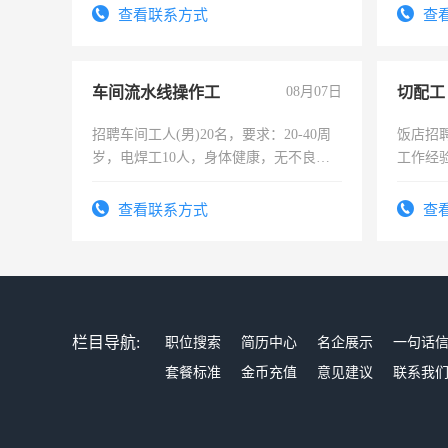
查看联系方式
查
车间流水线操作工
08月07日
切配工
招聘车间工人(男)20名，要求：20-40周
饭店招
岁，电焊工10人，身体健康，无不良嗜
工作经
好。薪资：4500-7000元，标准八人间住
作。包吃
宿，免费发放劳保用品，两班倒，每月
4500。
查看联系方式
查
25号准时发放工资，工作时间10小时
栏目导航:
职位搜索
简历中心
名企展示
一句话
套餐标准
金币充值
意见建议
联系我