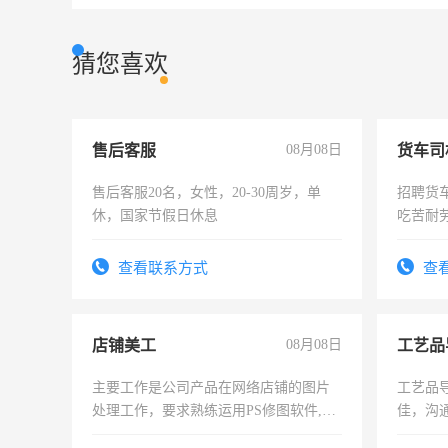
猜您喜欢
售后客服
08月08日
货车司
售后客服20名，女性，20-30周岁，单
招聘货
休，国家节假日休息
吃苦耐劳
查看联系方式
查
店铺美工
08月08日
工艺品
主要工作是公司产品在网络店铺的图片
工艺品导
处理工作，要求熟练运用PS修图软件,工
佳，沟
作时间每天8小时，待遇优厚。
上进心