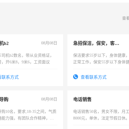
查
机b2
08月08日
急招保洁，保安，客服，工程
车司机b2数名，带从业资格证，
保洁要求55岁以下，身体健康
，开6米8，9米6，工资面议
正常工作，保安55岁以下身体
责任心形象端庄，遵纪守法，
录，客服要求45岁以下高中以
看联系方式
查看联系方式
懂电脑工作认真，性格开朗有
能力，工程，懂水电维修。
导购
08月08日
电话销售
购10名，要求;18-35之间，气质
电话销售50名，男女不限，月工资
通能力强，有团队合作精神，有
8000元，单休，法定节假日休
，有工作经验者优先！