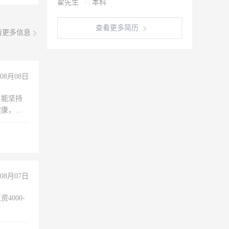
翟先生
·
本科
查看更多简历
看更多信息
08月08日
，能坚持
健康，有
无犯罪记
上文化，
良好沟通
08月07日
4000-
。