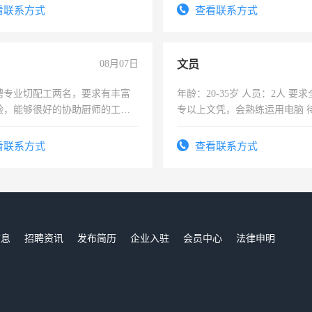
看联系方式
查看联系方式
08月07日
文员
聘专业切配工两名，要求有丰富
年龄：20-35岁 人员：2人 要求全日制大
验，能够很好的协助厨师的工
专以上文凭，会熟练运用电脑 
住，每月有公休，工资3500-
看联系方式
查看联系方式
信息
招聘资讯
发布简历
企业入驻
会员中心
法律申明
们