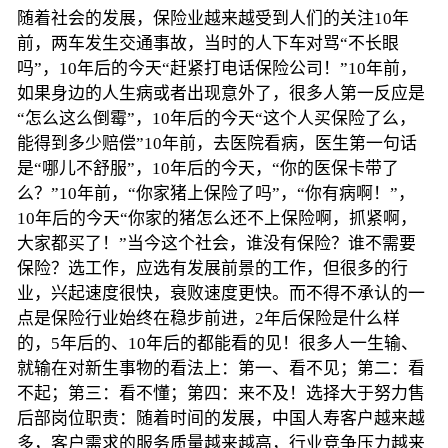
随着社会的发展，保险业越来越受到人们的关注10年
前，两车发生交通事故，当时的人下车对骂“不长眼
吗”，10年后的今天“赶紧打电话保险公司！”10年前，
如果身边的人生病或者出现意外了，很多人第一反应是
“怎么这么倒霉”，10年后的今天“这个人买保险了么，
能得到多少赔偿”10年前，去医院看病，医生第一句话
是“哪儿不舒服”，10年后的今天，“你的医保卡带了
么？”10年前，“你家猪上保险了吗”，“你有病啊！”，
10年后的今天“你家的猪怎么还不上保险啊，抓紧啊，
大家都买了！”当今这个社会，谁没有保险？谁不需要
保险？选工作，应选有发展前景的工作，但很多的行
业，兴起速度很快，衰败速度更快。而不得不承认的一
点是保险行业始终在稳步前进，2年后保险是什么样
的，5年后的、10年后的都能看的见！很多人一生输、
就输在对新生事物的看法上：第一、看不见；第二：看
不起；第三：看不懂；第四：来不及！选择大于努力售
后部岗位职责：随着时间的发展，中国人寿客户越来越
多，客户需求的服务质量越来越高，行业竞争压力越来