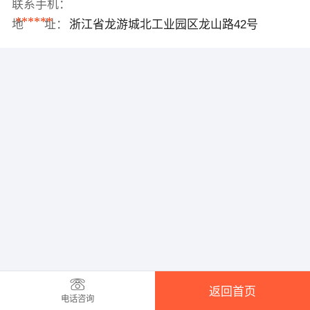
联系手机：
******
地 址：
浙江省龙游城北工业园区龙山路42号
返回首页
电话咨询